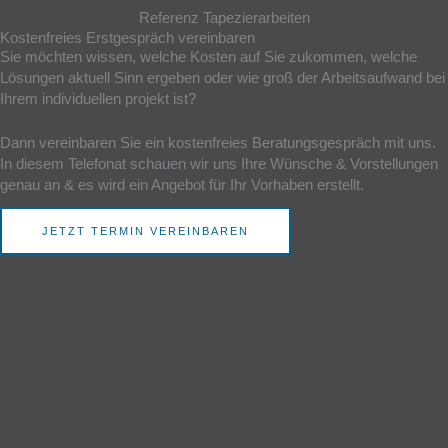
Referenz Tapezierarbeiten
Kostenfreies Erstgespräch vereinbaren
Sie möchten wissen, welche Kosten auf Sie zukommen, welche
Lösungen aktuell Sinn ergeben oder wie groß der Arbeitsaufwand bei
Ihrem individuellen projekt ist?
Dann vereinbaren Sie ein kostenfreies Beratungsgespräch mit uns.
In diesem Telefonat schauen wir uns Ihre Wünsche & Vorstellungen
genau an & es wird ein Angebot für Ihr Vorhaben erstellt.
JETZT TERMIN VEREINBAREN