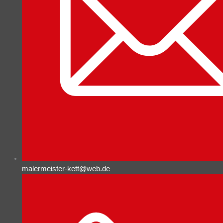
malermeister-kett@web.de